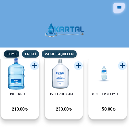
Tümü
ERİKLİ
VAKIF TAŞDELEN
19LT ERİKLİ
15 LT ERİKLİ CAM
0.33 LT ERİKLİ 12 Lİ
210.00 ₺
230.00 ₺
150.00 ₺