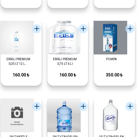
ERİKLİ PREMİUM
ERİKLİ PREMİUM
POMPA
0,33 LT 12 L...
0,75 LT 6 LI
160.00 ₺
160.00 ₺
350.00 ₺
19LT NESTLE
19LT V.TAŞDELEN
15LT V.TAŞDELEN