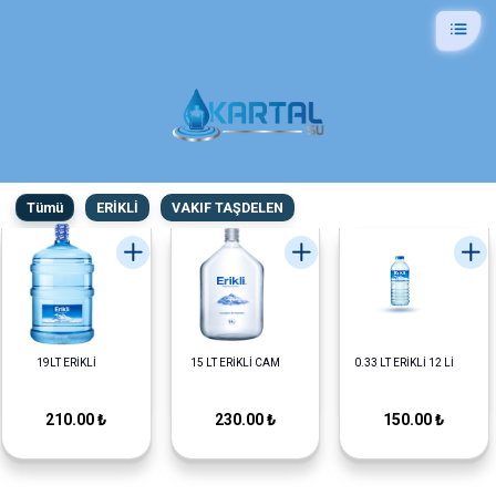
Tümü
ERİKLİ
VAKIF TAŞDELEN
19LT ERİKLİ
15 LT ERİKLİ CAM
0.33 LT ERİKLİ 12 Lİ
210.00 ₺
230.00 ₺
150.00 ₺