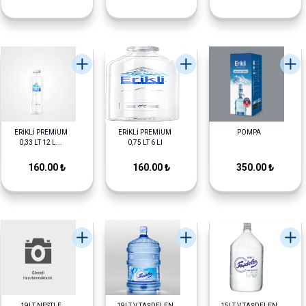
ERİKLİ PREMİUM
ERİKLİ PREMİUM
POMPA
0,33 LT 12 L...
0,75 LT 6 LI
160.00 ₺
160.00 ₺
350.00 ₺
19LT NESTLE
19LT V.TAŞDELEN
15LT V.TAŞDELEN