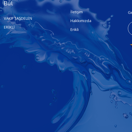
Bul
İletişim
Ge
VAKIF TAŞDELEN
Hakkımızda
ERİKLİ
Erikli