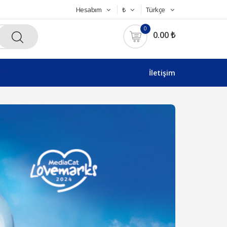
Hesabım
₺
Türkçe
0
0.00 ₺
İletişim