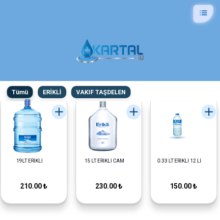
Tümü
ERİKLİ
VAKIF TAŞDELEN
19LT ERİKLİ
15 LT ERİKLİ CAM
0.33 LT ERİKLİ 12 Lİ
210.00 ₺
230.00 ₺
150.00 ₺