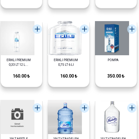
ERİKLİ PREMİUM
ERİKLİ PREMİUM
POMPA
0,33 LT 12 L...
0,75 LT 6 LI
160.00 ₺
160.00 ₺
350.00 ₺
19LT NESTLE
19LT V.TAŞDELEN
15LT V.TAŞDELEN