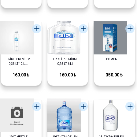
ERİKLİ PREMİUM
ERİKLİ PREMİUM
POMPA
0,33 LT 12 L...
0,75 LT 6 LI
160.00 ₺
160.00 ₺
350.00 ₺
19LT NESTLE
19LT V.TAŞDELEN
15LT V.TAŞDELEN