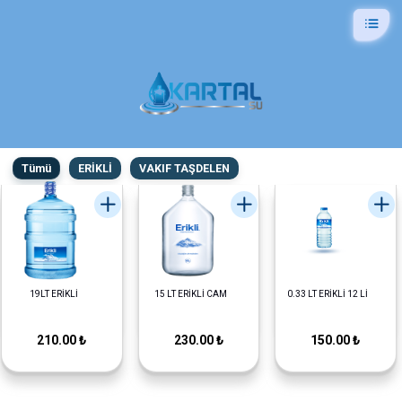
Tümü
ERİKLİ
VAKIF TAŞDELEN
19LT ERİKLİ
15 LT ERİKLİ CAM
0.33 LT ERİKLİ 12 Lİ
210.00 ₺
230.00 ₺
150.00 ₺