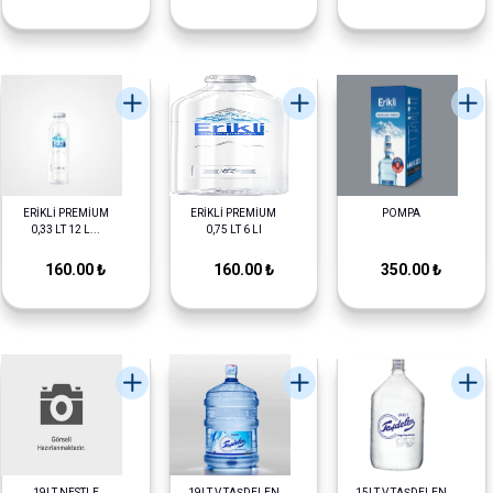
ERİKLİ PREMİUM
ERİKLİ PREMİUM
POMPA
0,33 LT 12 L...
0,75 LT 6 LI
160.00 ₺
160.00 ₺
350.00 ₺
19LT NESTLE
19LT V.TAŞDELEN
15LT V.TAŞDELEN