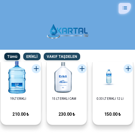
Tümü
ERİKLİ
VAKIF TAŞDELEN
19LT ERİKLİ
15 LT ERİKLİ CAM
0.33 LT ERİKLİ 12 Lİ
210.00 ₺
230.00 ₺
150.00 ₺