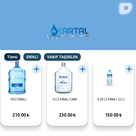
Tümü
ERİKLİ
VAKIF TAŞDELEN
19LT ERİKLİ
15 LT ERİKLİ CAM
0.33 LT ERİKLİ 12 Lİ
210.00 ₺
230.00 ₺
150.00 ₺