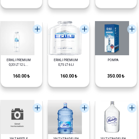
ERİKLİ PREMİUM
ERİKLİ PREMİUM
POMPA
0,33 LT 12 L...
0,75 LT 6 LI
160.00 ₺
160.00 ₺
350.00 ₺
19LT NESTLE
19LT V.TAŞDELEN
15LT V.TAŞDELEN